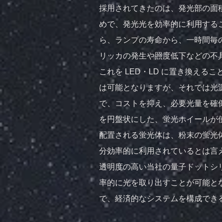
採用されてきたのは、発光部の面積
めで、発光光を効率的に利用する
ら、ランプの寿命から、一時間毎
リッカの発生や照度低下などの不
これを LED・LD に置き換え
は可能となりますが、それでは光
で、コストを抑え、必要光量を確保
を円盤状にした、蛍光ホイールが
配置される蛍光体は、粉末の蛍光
分効率的に利用されているとは言
透明度の高い当社の量子ドットシ
率的に光を取り出すことが可能と
で、経済的なシステムを構成でき