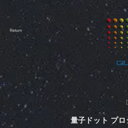
​Return
量子ドット プ