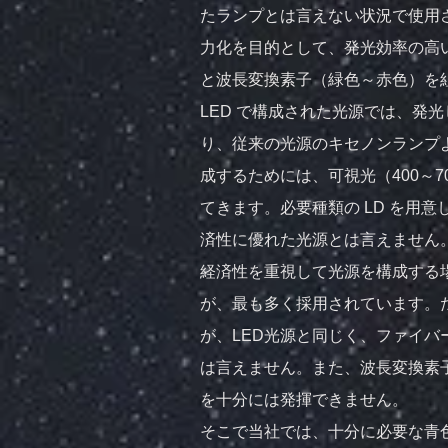
たランプとは言えない状況で使用
力化を目的として、発光効率の高い 
と波長変換素子（緑色～赤色）を
LED で構成された光源では、発
り、従来の光源のキセノンランプよ
成するためには、可視光（400～
てきます。必要種類の LD を用
済性に優れた光源とは言えません
経済性を重視して光源を構成する場
が、最も多く採用されています。
が、LED光源と同じく、ファイ
は言えません。また、波長変換素
を十分には発揮できません。
そこで当社では、十分に必要な青色