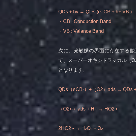
QDs + hv → QDs (e- CB + h+ VB )
・CB : Conduction Band
・VB : Valance Band
次に、光触媒の界面に存在する酸
て、スーパーオキシドラジカル（O2
となります。
QDs（eCB-）+（O2）ads → QDs +
（O2•-）ads + H+ → HO2 •
2HO2 • → H
O
+ O
2
2
2