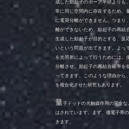
成した励起子のボーア半径よりも
常に同じ空間内に存在するため、
に電荷分離ができません。つまり
離ができないため、励起子の再結
生成した励起子が目的とする、反
いという問題が出てきます。よっ
を光照射によって行うためには、
分離させ、励起子の再結合確率を
ってきます。このような理由から
を複合化させた研究もあります。
量
子ドットの光触媒作用の完全な
はされています。まず、価電子帯の
きます。