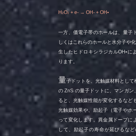
H
O
+ e- → OH- + OH•
2
2
一方、価電子帯のホールは、量子
しくはこれらのホールと水分子や化
生したヒドロキシラジカルOH•に
ります。
量
子ドットを、光触媒材料として検
の ZnS の量子ドットに、マン
ると、光触媒性能が変化するなど
光触媒効果や、励起子（電子やホ
って変化します。異金属ドープに
して、励起子の寿命が延びるなど