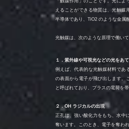
「触媒作用」のことです。光によ
えることができる物質は、光触媒
半導体であり、TiO2 のような金
光触媒は、次のような原理で働いて
１．紫外線や可視光などの光をあて
例えば、代表的な光触媒材料であ
の表面から電子が飛び出します。
と呼ばれており、プラスの電荷を帯
２．OH ラジカルの出現
正孔は、強い酸化力をもち、水中に
奪います。このとき、電子を奪われ