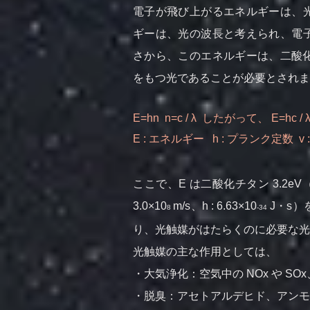
電子が飛び上がるエネルギーは、
ギーは、光の波長と考えられ、電
さから、このエネルギーは、二酸化
をもつ光であることが必要とされま
E=hn n=c / λ したがって、 E=hc / 
E : エネルギー h : プランク定数 v : 
ここで、E は二酸化チタン 3.2eV（3.
3.0×10
m/s、h : 6.63×10
J・s）
8
-34
り、光触媒がはたらくのに必要な光
光触媒の主な作用としては、
・大気浄化：空気中の NOx や 
・脱臭：アセトアルデヒド、アンモ